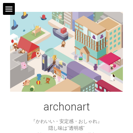
arconart
事例ダウンロード
NEWS
メディア掲載
甲ビー
やみと
archonart
ギャラリー
『かわいい・安定感・おしゃれ』
隠し味は"透明感"