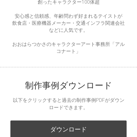
御依頼の費用
創ったキャラクター100体超
安心感と信頼感、年齢問わず好まれるテイストが
過去のお仕事
飲食店・医療機器メーカー・交通インフラ関連会社
などに人気です。
こうべりおん展
おおはらつかさのキャラクターアート事務所「アル
お絵かきムービー
コナート」
つくったキャラクター
つくった世界
制作事例ダウンロード
おおはらつかさ
以下をクリックすると過去の制作事例PDFがダウン
ロードできます。
事例ダウンロード
ダウンロード
お問い合わせ